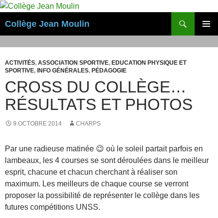
Aller
au
Recherche
Collège Jean Moulin
contenu
MENU
PRINCI
ACTIVITÉS
,
ASSOCIATION SPORTIVE
,
EDUCATION PHYSIQUE ET
SPORTIVE
,
INFO GÉNÉRALES
,
PÉDAGOGIE
CROSS DU COLLÈGE…
RÉSULTATS ET PHOTOS
9 OCTOBRE 2014
CHARPS
Par une radieuse matinée 😉 où le soleil partait parfois en
lambeaux, les 4 courses se sont déroulées dans le meilleur
esprit, chacune et chacun cherchant à réaliser son
maximum. Les meilleurs de chaque course se verront
proposer la possibilité de représenter le collège dans les
futures compétitions UNSS.