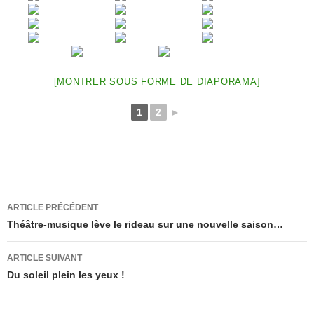
[MONTRER SOUS FORME DE DIAPORAMA]
1
2
►
Navigation
ARTICLE PRÉCÉDENT
des
Théâtre-musique lève le rideau sur une nouvelle saison…
articles
ARTICLE SUIVANT
Du soleil plein les yeux !