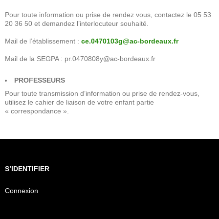
Pour toute information ou prise de rendez vous, contactez le 05 53
20 36 50 et demandez l’interlocuteur souhaité.
Mail de l’établissement :
ce.0470103g@ac-bordeaux.fr
Mail de la SEGPA : pr.0470808y@ac-bordeaux.fr
PROFESSEURS
Pour toute transmission d’information ou prise de rendez-vous,
utilisez le cahier de liaison de votre enfant partie
« correspondance ».
S’IDENTIFIER
Connexion