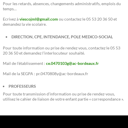
Pour les retards, absences, changements administratifs, emplois du
temps…
Ecrivez à
viescojml@gmail.com
ou contactez le 05 53 20 36 50 et
demandez la vie scolaire.
DIRECTION, CPE, INTENDANCE, POLE MEDICO-SOCIAL
Pour toute information ou prise de rendez vous, contactez le 05 53
20 36 50 et demandez l’interlocuteur souhaité.
Mail de l’établissement :
ce.0470103g@ac-bordeaux.fr
Mail de la SEGPA : pr.0470808y@ac-bordeaux.fr
PROFESSEURS
Pour toute transmission d’information ou prise de rendez-vous,
utilisez le cahier de liaison de votre enfant partie « correspondance ».