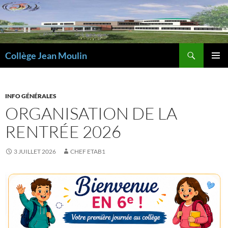
Aller
au
contenu
Recherche
Collège Jean Moulin
MENU
PRINCI
INFO GÉNÉRALES
ORGANISATION DE LA
RENTRÉE 2026
3 JUILLET 2026
CHEF ETAB1