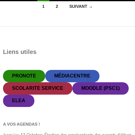
Navigation
1
2
SUIVANT →
des
articles
Liens utiles
PRONOTE
MÉDIACENTRE
SCOLARITE SERVICE
MOODLE (PSC1)
ELEA
A VOS AGENDAS !