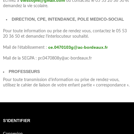
viescojml@gmail.com
Ecrivez à
ou contactez le 05 53 20 36 50 et
demandez la vie scolaire.
DIRECTION, CPE, INTENDANCE, POLE MEDICO-SOCIAL
Pour toute information ou prise de rendez vous, contactez le 05 53
20 36 50 et demandez l’interlocuteur souhaité.
ce.0470103g@ac-bordeaux.fr
Mail de l’établissement :
Mail de la SEGPA : pr.0470808y@ac-bordeaux.fr
PROFESSEURS
Pour toute transmission d’information ou prise de rendez-vous,
utilisez le cahier de liaison de votre enfant partie « correspondance ».
S’IDENTIFIER
Connexion