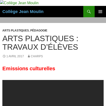
Aller
au
Recherche
Collège Jean Moulin
contenu
MENU
PRINCI
ARTS PLASTIQUES
,
PÉDAGOGIE
ARTS PLASTIQUES :
TRAVAUX D’ÉLÈVES
1 AVRIL 2017
CHARPS
Emissions culturelles