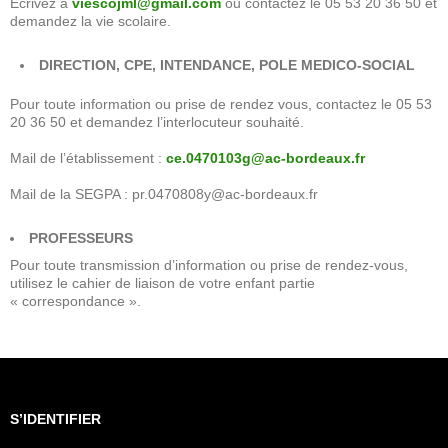
Ecrivez à
viescojml@gmail.com
ou contactez le 05 53 20 36 50 et
demandez la vie scolaire.
DIRECTION, CPE, INTENDANCE, POLE MEDICO-SOCIAL
Pour toute information ou prise de rendez vous, contactez le 05 53
20 36 50 et demandez l’interlocuteur souhaité.
Mail de l’établissement :
ce.0470103g@ac-bordeaux.fr
Mail de la SEGPA : pr.0470808y@ac-bordeaux.fr
PROFESSEURS
Pour toute transmission d’information ou prise de rendez-vous,
utilisez le cahier de liaison de votre enfant partie
« correspondance ».
S’IDENTIFIER