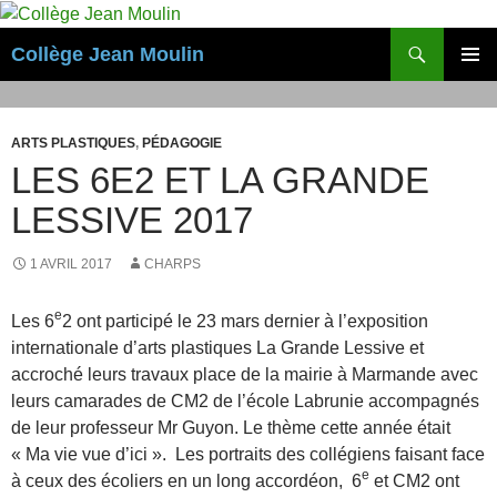
Aller
au
Recherche
Collège Jean Moulin
contenu
MENU
PRINCI
ARTS PLASTIQUES
,
PÉDAGOGIE
LES 6E2 ET LA GRANDE
LESSIVE 2017
1 AVRIL 2017
CHARPS
e
Les 6
2 ont participé le 23 mars dernier à l’exposition
internationale d’arts plastiques La Grande Lessive et
accroché leurs travaux place de la mairie à Marmande avec
leurs camarades de CM2 de l’école Labrunie accompagnés
de leur professeur Mr Guyon. Le thème cette année était
« Ma vie vue d’ici ». Les portraits des collégiens faisant face
e
à ceux des écoliers en un long accordéon, 6
et CM2 ont