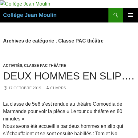
Aller
au
Recherche
Collège Jean Moulin
contenu
MENU
PRINCI
Archives de catégorie : Classe PAC théâtre
ACTIVITÉS
,
CLASSE PAC THÉÂTRE
DEUX HOMMES EN SLIP….
17 OCTOBRE 2019
CHARPS
La classe de 5e6 s’est rendue au théâtre Comoedia de
Marmande pour voir la pièce « Le tour du théâtre en 80
minutes ».
Nous avons été accueillis par deux hommes en slip qui
s’échauffaient et se sont ensuite habillés : Tom et No