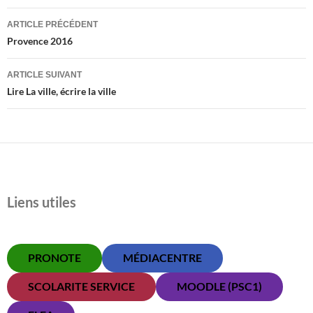
Navigation
ARTICLE PRÉCÉDENT
des
Provence 2016
articles
ARTICLE SUIVANT
Lire La ville, écrire la ville
Liens utiles
PRONOTE
MÉDIACENTRE
SCOLARITE SERVICE
MOODLE (PSC1)