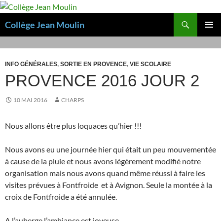
Aller
au
Recherche
Collège Jean Moulin
contenu
MENU
PRINCI
INFO GÉNÉRALES
,
SORTIE EN PROVENCE
,
VIE SCOLAIRE
PROVENCE 2016 JOUR 2
10 MAI 2016
CHARPS
Nous allons être plus loquaces qu’hier !!!
Nous avons eu une journée hier qui était un peu mouvementée
à cause de la pluie et nous avons légèrement modifié notre
organisation mais nous avons quand même réussi à faire les
visites prévues à Fontfroide et à Avignon. Seule la montée à la
croix de Fontfroide a été annulée.
A l’auberge l’ambiance est joyeuse.