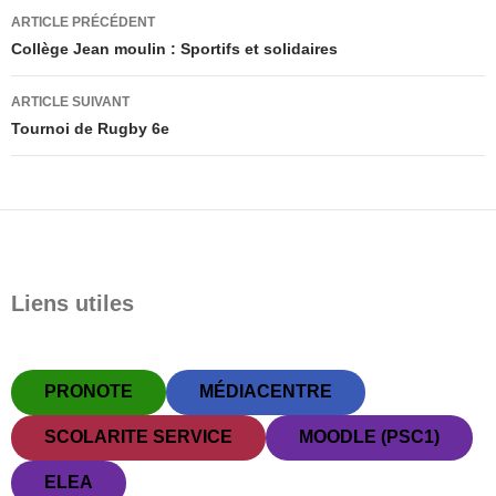
Navigation
ARTICLE PRÉCÉDENT
des
Collège Jean moulin : Sportifs et solidaires
articles
ARTICLE SUIVANT
Tournoi de Rugby 6e
Liens utiles
PRONOTE
MÉDIACENTRE
SCOLARITE SERVICE
MOODLE (PSC1)
ELEA