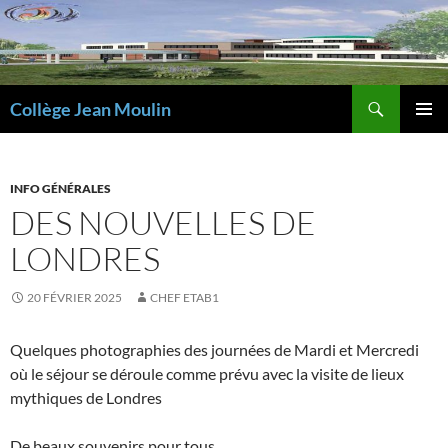
Aller
au
contenu
Recherche
Collège Jean Moulin
MENU
PRINCI
INFO GÉNÉRALES
DES NOUVELLES DE
LONDRES
20 FÉVRIER 2025
CHEF ETAB1
Quelques photographies des journées de Mardi et Mercredi
où le séjour se déroule comme prévu avec la visite de lieux
mythiques de Londres
De beaux souvenirs pour tous.