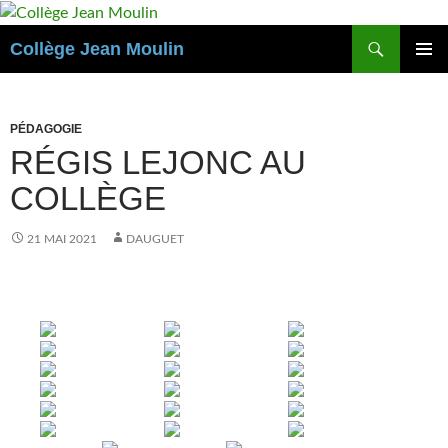
Aller
au
Recherche
Collège Jean Moulin
contenu
MENU
PRINCI
PÉDAGOGIE
RÉGIS LEJONC AU
COLLÈGE
21 MAI 2021
DAUGUET