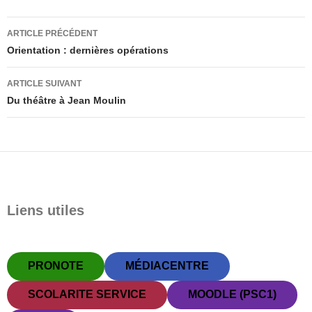
Navigation
ARTICLE PRÉCÉDENT
des
Orientation : dernières opérations
articles
ARTICLE SUIVANT
Du théâtre à Jean Moulin
Liens utiles
PRONOTE
MÉDIACENTRE
SCOLARITE SERVICE
MOODLE (PSC1)