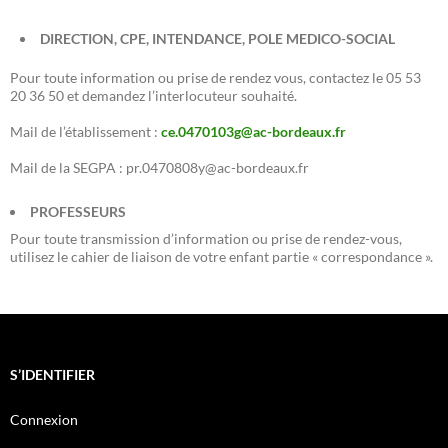
DIRECTION, CPE, INTENDANCE, POLE MEDICO-SOCIAL
Pour toute information ou prise de rendez vous, contactez le 05 53
20 36 50 et demandez l’interlocuteur souhaité.
Mail de l’établissement :
ce.0470103g@ac-bordeaux.fr
Mail de la SEGPA : pr.0470808y@ac-bordeaux.fr
PROFESSEURS
Pour toute transmission d’information ou prise de rendez-vous,
utilisez le cahier de liaison de votre enfant partie « correspondance ».
S’IDENTIFIER
Connexion