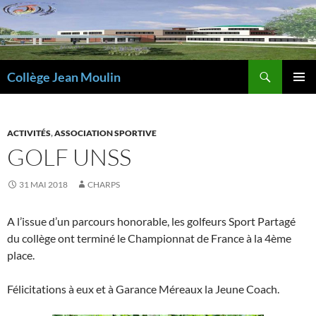
Aller
au
contenu
Recherche
Collège Jean Moulin
MENU
PRINCI
ACTIVITÉS
,
ASSOCIATION SPORTIVE
GOLF UNSS
31 MAI 2018
CHARPS
A l’issue d’un parcours honorable, les golfeurs Sport Partagé
du collège ont terminé le Championnat de France à la 4ème
place.
Félicitations à eux et à Garance Méreaux la Jeune Coach.