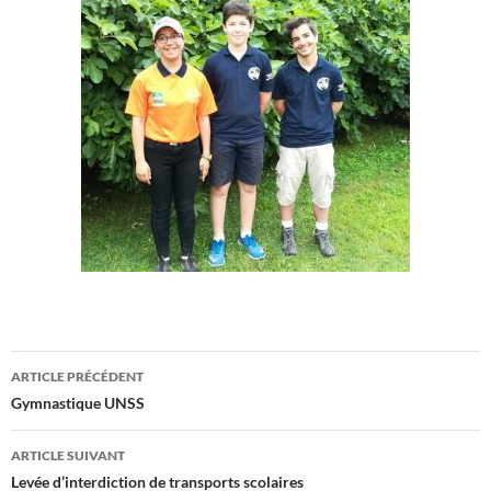
Navigation
ARTICLE PRÉCÉDENT
des
Gymnastique UNSS
articles
ARTICLE SUIVANT
Levée d’interdiction de transports scolaires