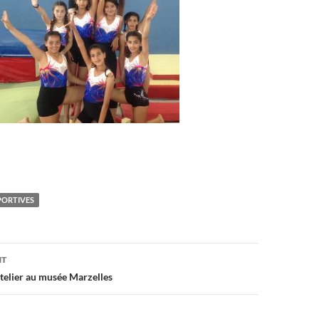
PORTIVES
on
NT
atelier au musée Marzelles