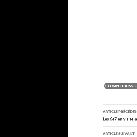
COMPÉTITIONS S
Navigati
ARTICLE PRÉCÉDE
des
Les 6e7 en visite-
articles
ARTICLE SUIVANT