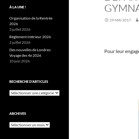
GYMNA
À LA UNE !
Organisation de la Rentrée
29 MAI 2017
2026
3 juillet 2026
Règlement intérieur 2026
2 juillet 2026
Des nouvelles de Londres-
Pour leur engage
Voyage des 4e 2026
10 juin 2026
RECHERCHE D’ARTICLES
Recherche
d’articles
ARCHIVES
Archives