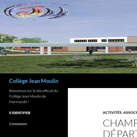
Aller
au
contenu
Recherche
Collège Jean Moulin
Bienvenue sur le site officiel du
Collège Jean Moulin de
Marmande !
ACTIVITÉS
,
ASSOCI
S’IDENTIFIER
CHAMP
Connexion
DÉPAR