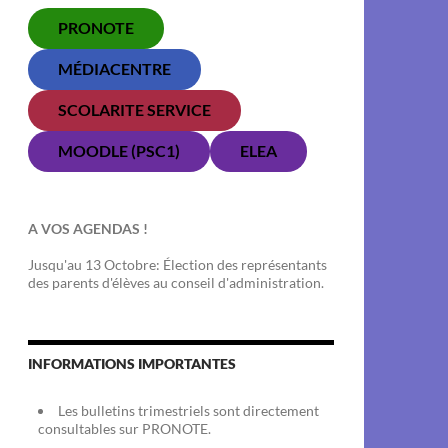
PRONOTE
MÉDIACENTRE
SCOLARITE SERVICE
MOODLE (PSC1)
ELEA
A VOS AGENDAS !
Jusqu'au 13 Octobre: Élection des représentants
des parents d'élèves au conseil d'administration.
INFORMATIONS IMPORTANTES
Les bulletins trimestriels sont directement
consultables sur PRONOTE.