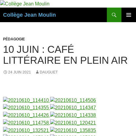
Aller
au
Recherche
Collège Jean Moulin
contenu
MENU
PRINCI
PÉDAGOGIE
10 JUIN : CAFÉ
LITTÉRAIRE EN PLEIN AIR
24 JUIN 2021
DAUGUET