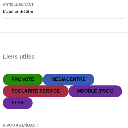
articles
ARTICLE SUIVANT
L’atelier théâtre
Liens utiles
PRONOTE
MÉDIACENTRE
SCOLARITE SERVICE
MOODLE (PSC1)
ELEA
A VOS AGENDAS !