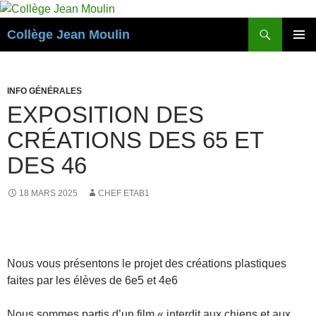
Aller
au
Recherche
Collège Jean Moulin
contenu
MENU
PRINCI
INFO GÉNÉRALES
EXPOSITION DES
CRÉATIONS DES 65 ET
DES 46
18 MARS 2025
CHEF ETAB1
Nous vous présentons le projet des créations plastiques
faites par les élèves de 6e5 et 4e6
Nous sommes partis d’un film « interdit aux chiens et aux