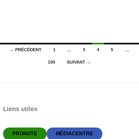
Navigation
← PRÉCÉDENT
1
…
3
4
5
…
des
100
SUIVANT →
articles
Liens utiles
PRONOTE
MÉDIACENTRE