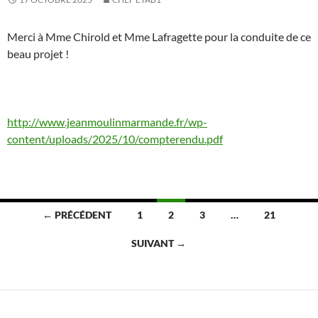
Merci à Mme Chirold et Mme Lafragette pour la conduite de ce
beau projet !
http://www.jeanmoulinmarmande.fr/wp-
content/uploads/2025/10/compterendu.pdf
Navigation
← PRÉCÉDENT
1
2
3
…
21
des
SUIVANT →
articles