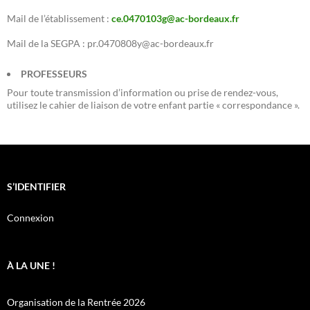
Mail de l’établissement :
ce.0470103g@ac-bordeaux.fr
Mail de la SEGPA : pr.0470808y@ac-bordeaux.fr
PROFESSEURS
Pour toute transmission d’information ou prise de rendez-vous,
utilisez le cahier de liaison de votre enfant partie « correspondance ».
S’IDENTIFIER
Connexion
À LA UNE !
Organisation de la Rentrée 2026