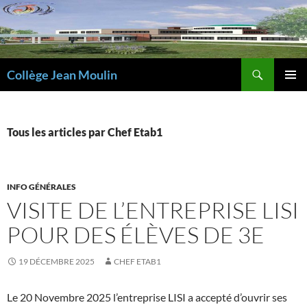
Aller
au
contenu
Recherche
Collège Jean Moulin
MENU
PRINCI
Tous les articles par Chef Etab1
INFO GÉNÉRALES
VISITE DE L’ENTREPRISE LISI
POUR DES ÉLÈVES DE 3E
19 DÉCEMBRE 2025
CHEF ETAB1
Le 20 Novembre 2025 l’entreprise LISI a accepté d’ouvrir ses