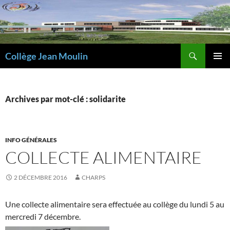
Aller
au
contenu
Recherche
Collège Jean Moulin
MENU
PRINCI
Archives par mot-clé : solidarite
INFO GÉNÉRALES
COLLECTE ALIMENTAIRE
2 DÉCEMBRE 2016
CHARPS
Une collecte alimentaire sera effectuée au collège du lundi 5 au
mercredi 7 décembre.