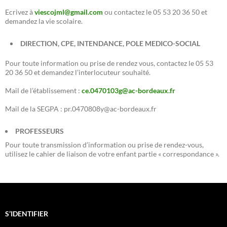
Ecrivez à
viescojml@gmail.com
ou contactez le 05 53 20 36 50 et
demandez la vie scolaire.
DIRECTION, CPE, INTENDANCE, POLE MEDICO-SOCIAL
Pour toute information ou prise de rendez vous, contactez le 05 53
20 36 50 et demandez l’interlocuteur souhaité.
Mail de l’établissement :
ce.0470103g@ac-bordeaux.fr
Mail de la SEGPA : pr.0470808y@ac-bordeaux.fr
PROFESSEURS
Pour toute transmission d’information ou prise de rendez-vous,
utilisez le cahier de liaison de votre enfant partie « correspondance ».
S’IDENTIFIER