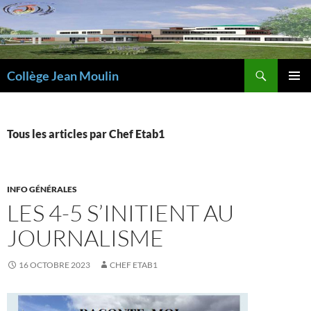
Aller
au
contenu
Recherche
Collège Jean Moulin
MENU
PRINCI
Tous les articles par Chef Etab1
INFO GÉNÉRALES
LES 4-5 S’INITIENT AU
JOURNALISME
16 OCTOBRE 2023
CHEF ETAB1