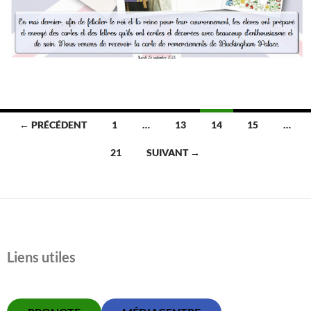
Navigation
← PRÉCÉDENT
1
…
13
14
15
…
des
21
SUIVANT →
articles
Liens utiles